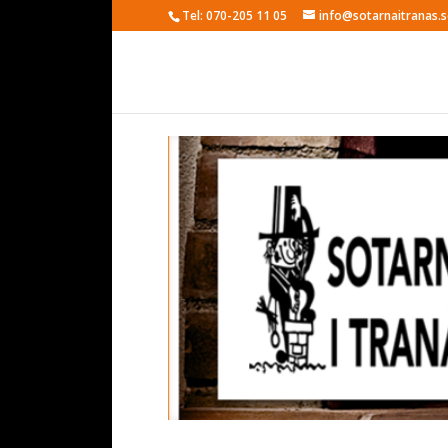
Tel: 070-205 11 05
info@sotarnaitranas.s