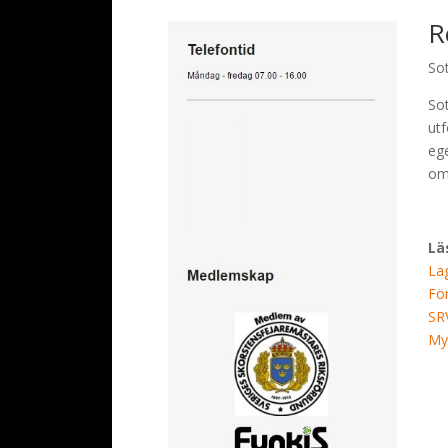
R
Sot
So
utf
ege
om
Lä
La
Fö
SR
My