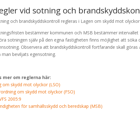
egler vid sotning och brandskyddskont
ning och brandskyddskontroll regleras i Lagen om skydd mot olyckor
tningsfristen bestämmer kommunen och MSB bestämmer intervallet fö
öra sotningen själv på den egna fastigheten finns möjlighet att sök
nsotning. Observera att brandskyddskontroll fortfarande skall göra
 man beviljats egensotning.
s mer om reglerna här:
g om skydd mot olyckor (LSO)
rordning om skydd mot olyckor (FSO)
VFS 2005:9
ndigheten för samhällsskydd och beredskap (MSB)