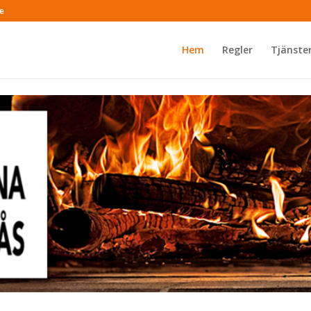
e
Hem
Regler
Tjänste