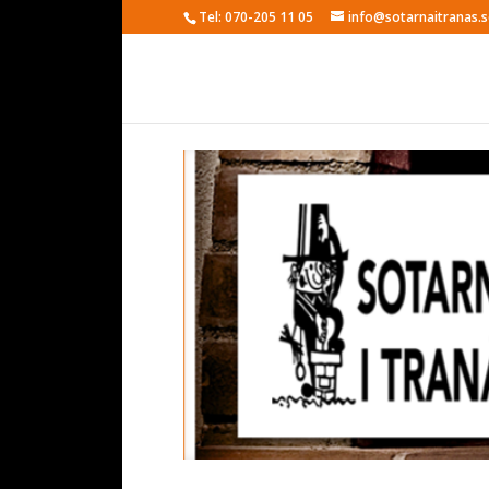
Tel: 070-205 11 05
info@sotarnaitranas.s