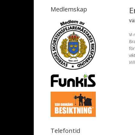
E
Medlemskap
Vä
Vi 
Bra
för
vik
Vil
Telefontid