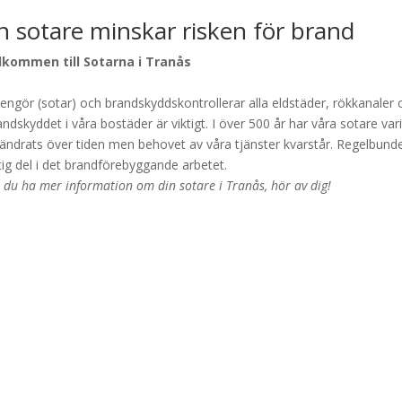
n sotare minskar risken för brand
lkommen till Sotarna i Tranås
rengör (sotar) och brandskyddskontrollerar alla eldstäder, rökkanale
ndskyddet i våra bostäder är viktigt. I över 500 år har våra sotare vari
ändrats över tiden men behovet av våra tjänster kvarstår. Regelbund
tig del i det brandförebyggande arbetet.
l du ha mer information om din sotare i Tranås, hör av dig!